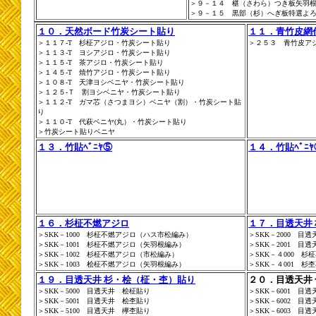
＞９－１４ 椹（さわら）つき板矢羽
＞９－１５ 黒部（杉）へぎ板特選よ
１０．天然ボード竹炭シート貼り
１１．青竹皮網
＞１１７-T 杉柾アジロ・竹炭シート貼り
＞２５３ 青竹皮ア
＞１１３-T ヨシアジロ・竹炭シート貼り
＞１１５-T 茶アジロ・竹炭シート貼り
＞１４５-T 焼竹アジロ・竹炭シート貼り
＞１０８-T 天津ヨシベニヤ・竹炭シート貼り
＞１２５-Ｔ 割ヨシベニヤ・竹炭シート貼り
＞１１２-T ガマ芯（さつまヨシ）ベニヤ（割）・竹炭シート貼
り
＞１１０-T 代萩ベニヤ(丸）・竹炭シート貼り
＞竹炭シート貼りベニヤ
１３．竹貼ﾍﾞﾆﾔ⑤
１４．竹貼ﾍﾞﾆﾔ
１６．杉柾不燃アジロ
１７．目透天井
＞SKK－1000 杉柾不燃アジロ（ハス市松編み）
＞SKK－2000 目
＞SKK－1001 杉柾不燃アジロ（矢羽根編み）
＞SKK－2001 目
＞SKK－1002 杉柾不燃アジロ（市松編み）
＞SKK－４000 杉
＞SKK－1003 桧柾不燃アジロ（矢羽根編み）
＞SKK－４001 杉
１９．目透天井 杉・桧（柾・杢）貼り
２０．目透天井
＞SKK－5000 目透天井 桧柾貼り
＞SKK－6001 
＞SKK－5001 目透天井 桧杢貼り
＞SKK－6002 
＞SKK－5100 目透天井 欅杢貼り
＞SKK－6003 