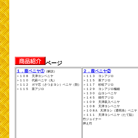
ページ
１．葭ベニヤ①
２．葭ベニヤ②
（解説）
＞１０８ 天津ヨシベニヤ
＞１１３ ヨシアジロ
＞１１０ 代萩ベニヤ（丸）
＞１１５ 茶アジロ
＞１１２ ガマ芯（さつまヨシ）ベニヤ（割）
＞１１７ 杉柾アジロ
＞１１５ 茶アジロ
＞１２９ ヨシアジロ極細
＞１３０ 山ヨシベニヤ
＞１４５ 焼竹アジロ
＞１０９ 天津萩入ベニヤ
＞１０８ 天津ヨシベニヤ
＞１０８A 天津ヨシ（透明糸）ベニヤ
＞１１１ 天津ヨシベニヤ（たて貼）
竹ジョイナー
押え竹