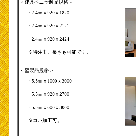
＜建具ベニヤ製品規格＞
・2.4㎜ｘ920ｘ1820
・2.4㎜ｘ920ｘ2121
・2.4㎜ｘ920ｘ2424
※特注巾、長さも可能です。
＜壁製品規格＞
・5.5㎜ｘ1000ｘ3000
・5.5㎜ｘ920ｘ2700
・5.5㎜ｘ600ｘ3000
※コバ加工可。