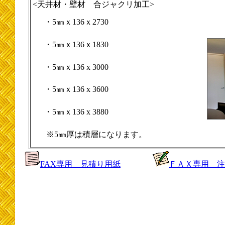
<天井材・壁材 合ジャクリ加工>
・5㎜ｘ136ｘ2730
・5㎜ｘ136ｘ1830
・5㎜ｘ136 x 3000
・5㎜ｘ136 x 3600
・5㎜ｘ136 x 3880
※5㎜厚は積層になります。
FAX専用 見積り用紙
ＦＡＸ専用 注