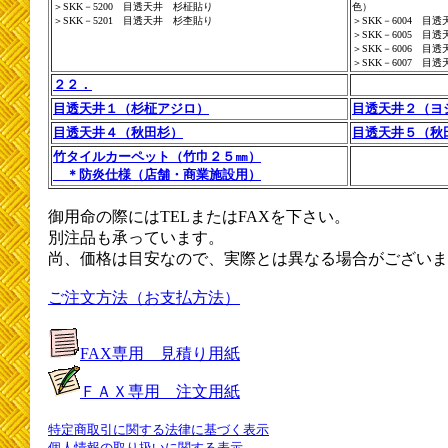
＞SKK－5200 目透天井 杉柾貼り
色）
＞SKK－5201 目透天井 杉杢貼り
＞SKK－6004 
＞SKK－6005 
＞SKK－6006 
＞SKK－6007 
２２．
目透天井１（杉柾アジロ）
目透天井２（ヨ
目透天井４（秋田杉）
目透天井５（秋
竹タイルカーペット（竹巾２５㎜）
＊防炎仕様（店舗・商業施設用）
御用命の際にはTELまたはFAXを下さい。
別注品も承っています。
尚、価格は目安なので、実際とは異なる場合がございま
ご注文方法（お支払方法）
FAX専用 見積り用紙
ＦＡＸ専用 注文用紙
特定商取引に関する法律に基づく表示
個人情報の取り扱いに関する表示