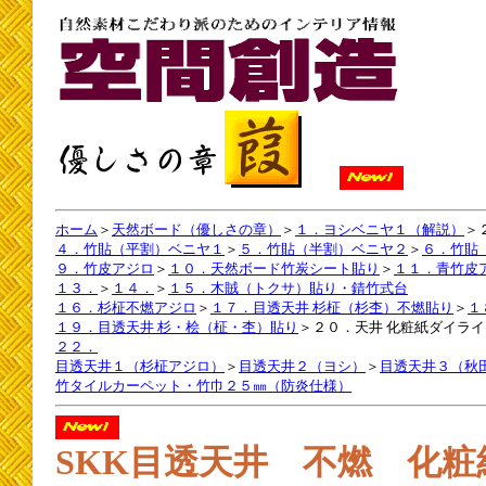
ホーム
＞
天然ボード（優しさの章）
＞
１．ヨシベニヤ１（解説）
＞
４．竹貼（平割）ベニヤ１
＞
５．竹貼（半割）ベニヤ２
＞
６．竹貼
９．竹皮アジロ
＞
１０．天然ボード竹炭シート貼り
＞
１１．青竹皮
１３．
＞
１４．
＞
１５．木賊（トクサ）貼り・錆竹式台
１６．杉柾不燃アジロ
＞
１７．目透天井 杉柾（杉杢）不燃貼り
＞
１
１９．目透天井 杉・桧（柾・杢）貼り
＞２０．天井 化粧紙ダイラ
２２．
目透天井１（杉柾アジロ）
＞
目透天井２（ヨシ）
＞
目透天井３（秋
竹タイルカーペット・竹巾２５㎜（防炎仕様）
SKK目透天井 不燃 化