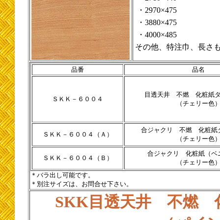
・2970×475
・3880×475
・4000×485
その他、特注巾、長さ
品番
品名
目透天井 不燃 化粧紙
ＳＫＫ－６００４
（チェリー色
合ジャクリ 不燃 化粧紙
ＳＫＫ－６００４（Ａ）
（チェリー色
合ジャクリ 化粧紙（ベ
ＳＫＫ－６００４（Ｂ）
（チェリー色
＊バラ出し可能です。
＊別注サイズは、お問合せ下さい。
SKK目透天井 不燃