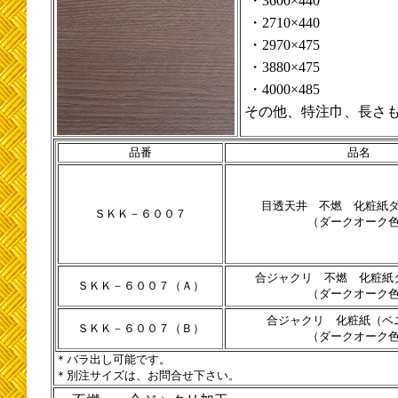
・3600×440
・2710×440
・2970×475
・3880×475
・4000×485
その他、特注巾、長さ
品番
品名
目透天井 不燃 化粧紙
ＳＫＫ－６００７
（ダークオーク
合ジャクリ 不燃 化粧紙
ＳＫＫ－６００７（Ａ）
（ダークオーク
合ジャクリ 化粧紙（ベ
ＳＫＫ－６００７（Ｂ）
（ダークオーク
＊バラ出し可能です。
＊別注サイズは、お問合せ下さい。