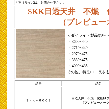
＊別注サイズは、お問合せ下さい。
SKK目透天井 不燃
（プレビュー
＜ダイライト製品規格
・3600×440
・2710×440
・2970×475
・3880×475
・4000×485
その他、特注巾、長さ
品番
品名
目透天井 不燃 化粧紙
ＳＫＫ－６００８
（プレビューオー