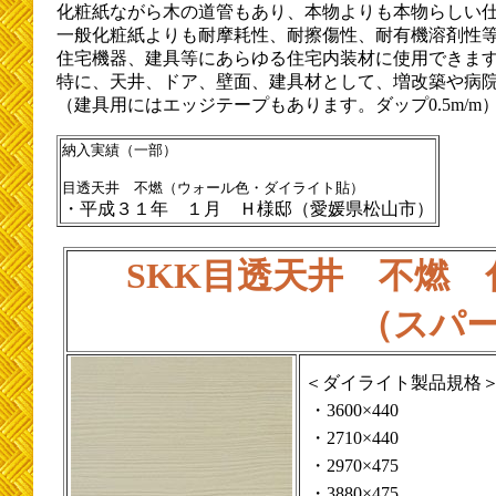
化粧紙ながら木の道管もあり、本物よりも本物らしい
一般化粧紙よりも耐摩耗性、耐擦傷性、耐有機溶剤性
住宅機器、建具等にあらゆる住宅内装材に使用できま
特に、天井、ドア、壁面、建具材として、増改築や病
（建具用にはエッジテープもあります。ダップ0.5m/m
納入実績（一部）
目透天井 不燃（ウォール色・ダイライト貼）
・平成３１年 １月 Ｈ様邸（愛媛県松山市）
SKK目透天井 不燃
（スパ
＜ダイライト製品規格
・3600×440
・2710×440
・2970×475
・3880×475