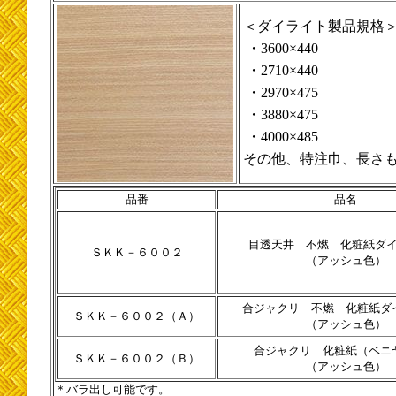
＜ダイライト製品規格
・3600×440
・2710×440
・2970×475
・3880×475
・4000×485
その他、特注巾、長さ
品番
品名
目透天井 不燃 化粧紙ダ
ＳＫＫ－６００２
（アッシュ色）
合ジャクリ 不燃 化粧紙ダ
ＳＫＫ－６００２（Ａ）
（アッシュ色）
合ジャクリ 化粧紙（ベニ
ＳＫＫ－６００２（Ｂ）
（アッシュ色）
＊バラ出し可能です。