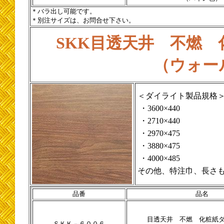
＊バラ出し可能です。
＊別注サイズは、お問合せ下さい。
SKK目透天井 不燃
（ウォー
＜ダイライト製品規格
・3600×440
・2710×440
・2970×475
・3880×475
・4000×485
その他、特注巾、長さ
品番
品名
目透天井 不燃 化粧紙
ＳＫＫ－６００６