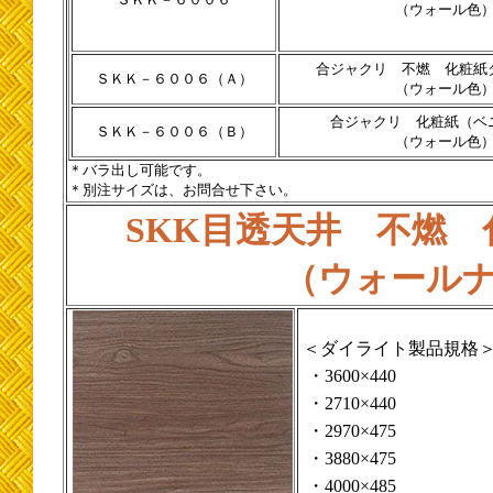
（ウォール色
合ジャクリ 不燃 化粧紙
ＳＫＫ－６００６（Ａ）
（ウォール色
合ジャクリ 化粧紙（ベ
ＳＫＫ－６００６（Ｂ）
（ウォール色
＊バラ出し可能です。
＊別注サイズは、お問合せ下さい。
SKK目透天井 不燃
（ウォール
＜ダイライト製品規格
・3600×440
・2710×440
・2970×475
・3880×475
・4000×485