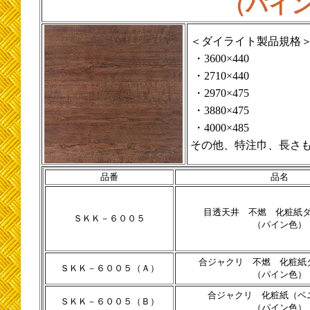
（パイ
＜ダイライト製品規格
・3600×440
・2710×440
・2970×475
・3880×475
・4000×485
その他、特注巾、長さ
品番
品名
目透天井 不燃 化粧紙
ＳＫＫ－６００５
（パイン色）
合ジャクリ 不燃 化粧紙
ＳＫＫ－６００５（Ａ）
（パイン色）
合ジャクリ 化粧紙（ベ
ＳＫＫ－６００５（Ｂ）
（パイン色）