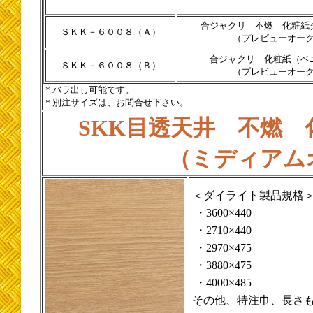
合ジャクリ 不燃 化粧紙
ＳＫＫ－６００８（Ａ）
（プレビューオー
合ジャクリ 化粧紙（ベ
ＳＫＫ－６００８（Ｂ）
（プレビューオー
＊バラ出し可能です。
＊別注サイズは、お問合せ下さい。
SKK目透天井 不燃
（ミディアム
＜ダイライト製品規格
・3600×440
・2710×440
・2970×475
・3880×475
・4000×485
その他、特注巾、長さ